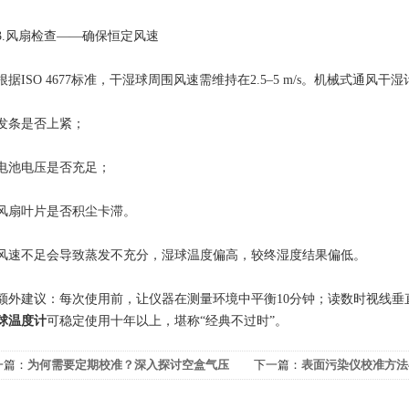
风扇检查——确保恒定风速
ISO 4677标准，干湿球周围风速需维持在2.5–5 m/s。机械式通
条是否上紧；
池电压是否充足；
扇叶片是否积尘卡滞。
不足会导致蒸发不充分，湿球温度偏高，较终湿度结果偏低。
建议：每次使用前，让仪器在测量环境中平衡10分钟；读数时视线垂
球温度计
可稳定使用十年以上，堪称“经典不过时”。
一篇：
为何需要定期校准？深入探讨空盒气压
下一篇：
表面污染仪校准方法
的示度订正与补充订正
监测数据准确可靠