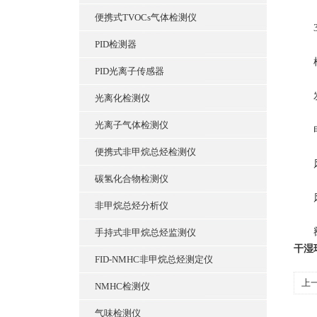
便携式TVOCs气体检测仪
3.
PID检测器
根据
PID光离子传感器
发
光离化检测仪
光离子气体检测仪
电
便携式非甲烷总烃检测仪
风
碳氢化合物检测仪
风速
非甲烷总烃分析仪
额外
手持式非甲烷总烃监测仪
干湿
FID-NMHC非甲烷总烃测定仪
上
NMHC检测仪
表
气味检测仪