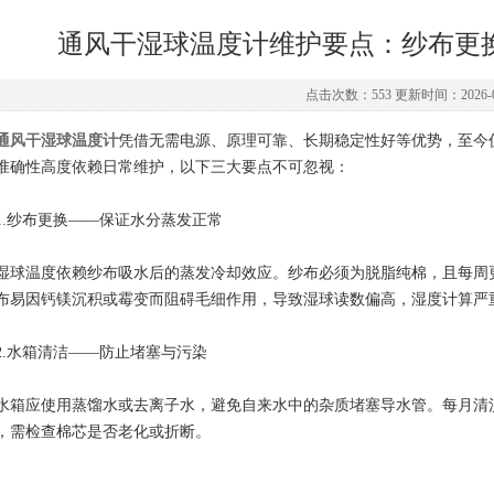
通风干湿球温度计维护要点：纱布更
点击次数：553 更新时间：2026-0
通风干湿球温度计
凭借无需电源、原理可靠、长期稳定性好等优势，至今仍
准确性高度依赖日常维护，以下三大要点不可忽视：
纱布更换——保证水分蒸发正常
温度依赖纱布吸水后的蒸发冷却效应。纱布必须为脱脂纯棉，且每周更换
布易因钙镁沉积或霉变而阻碍毛细作用，导致湿球读数偏高，湿度计算严
水箱清洁——防止堵塞与污染
应使用蒸馏水或去离子水，避免自来水中的杂质堵塞导水管。每月清洗
，需检查棉芯是否老化或折断。