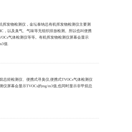
总有机挥发物检测仪，金坛泰纳总有机挥发物检测仪主要测
MHC，以及臭气、气味等无组织排放检测。所以也叫便携
VOCs气体检测仪等等。有机挥发物检测仪屏幕会显示
3值.
总烃检测仪、便携式寻臭仪,便携式TVOCs气体检测仪
屏幕会显示TVOCs的mg/m3值,也同时显示非甲烷总