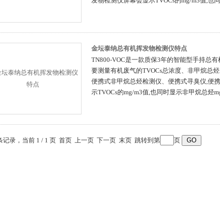
发物检测仪屏幕会显示TVOCs的mg/m3值,也
金坛泰纳总有机挥发物检测仪特点
TN800-VOC是一款质保3年的智能型手持
要测量有机废气的TVOCs总浓度、非甲烷总
便携式非甲烷总烃检测仪、便携式寻臭仪,便携
示TVOCs的mg/m3值,也同时显示非甲烷总烃mg
 条记录，当前 1 / 1 页 首页 上一页 下一页 末页 跳转到第
页