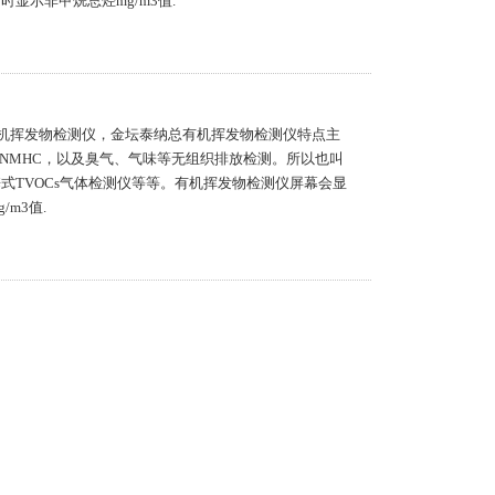
同时显示非甲烷总烃mg/m3值.
总有机挥发物检测仪，金坛泰纳总有机挥发物检测仪特点主
烃NMHC，以及臭气、气味等无组织排放检测。所以也叫
式TVOCs气体检测仪等等。有机挥发物检测仪屏幕会显
/m3值.