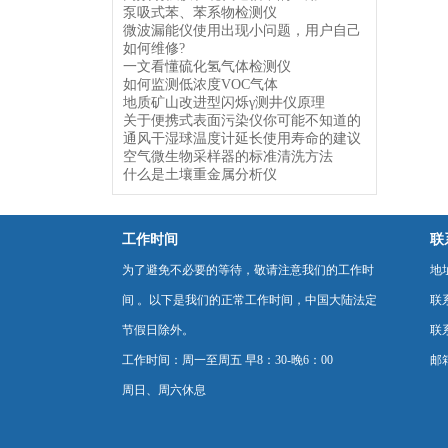
泵吸式苯、苯系物检测仪
微波漏能仪使用出现小问题，用户自己
如何维修?
一文看懂硫化氢气体检测仪
如何监测低浓度VOC气体
地质矿山改进型闪烁γ测井仪原理
关于便携式表面污染仪你可能不知道的
通风干湿球温度计延长使用寿命的建议
空气微生物采样器的标准清洗方法
什么是土壤重金属分析仪
工作时间
联
为了避免不必要的等待，敬请注意我们的工作时
地
间 。以下是我们的正常工作时间，中国大陆法定
联
节假日除外。
联系
工作时间：周一至周五 早8：30-晚6：00
邮箱
周日、周六休息