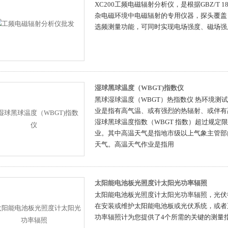
XC200工频电磁辐射分析仪，是根据GBZ/T 
杂电磁环境中电磁辐射的专用仪器，探头覆盖 1H
选频测量功能，可同时实现电场强度、磁场强
湿球黑球温度（WBGT)指数仪
黑球湿球温度（WBGT）热指数仪 热环境测
业是指有高气温、或有强烈的热辐射、或伴有高
湿球黑球温度指数（WBGT 指数）超过规定
业。其中高温天气是指地市级以上气象主管部门所
天气。高温天气作业是指用
太阳能电池板光照度计太阳光功率辐照
太阳能电池板光照度计太阳光功率辐照，光伏
在安装或维护太阳能电池板或光伏系统，或者
功率辐照计为您提供了4个所需的关键的测量