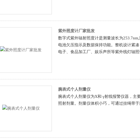
紫外照度计厂家批发
数字式紫外辐射照度计是测量波长为253.7n
电池欠压指示及数据保持功能。整机设计紧凑
电子、食品加工厂、娱乐声所等紫外线灯辐照
腕表式个人剂量仪
腕表式个人剂量仪为X和 γ射线报警仪器，主
照射剂量。剂量仪体积小巧，可通过挂绳带于