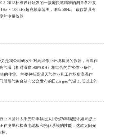
189.3-2018标准设计研发的一款能快速精准的测量各种复
z ～100kHz超宽频率范围，响应50Hz。 该仪器具有
度的测量仪器
试仪 是我公司研发针对高温作业环境检测的仪器，高温作
气湿（相对湿度≥80%RH）相结合的异常作业条件、
限值的作业。主要包括高温天气作业和工作场所高温作
属气象台站向公众发布的日zui gao气温 35℃以上的
行业照度计太阳光功率辐照太阳光功率辐照计如果您正
正在测量和检查电池板和光伏系统的性能，这款太阳光
指标。