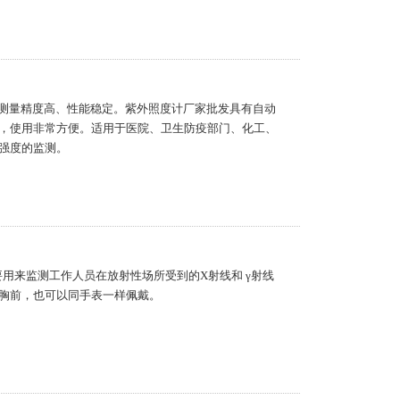
m,测量精度高、性能稳定。紫外照度计厂家批发具有自动
，使用非常方便。适用于医院、卫生防疫部门、化工、
强度的监测。
要用来监测工作人员在放射性场所受到的X射线和 γ射线
胸前，也可以同手表一样佩戴。