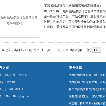
工频射频场强仪（含低频高频超高频微波）
BHYT2010 工频射频场强仪（含低频高频
是一款高科技产品，产品取得了计量器具型式批
过硬、性能稳定，仪表能够准确快速地测量各
波频段，通过配备不同的探头可以测量电场强
31 条记录，当前 1 / 17 页 首页 上一页
下一页
末页
跳转到第
页
系方式
服务保障
址：金坛区红山路27号
良好的沟通和与客户建立互相
系人：徐朝晖
良好的客户服务的关键。在与
QQ：1485311053
客户保持热情和友好的态度是
：1485311053@qq.com
需要与我们交流，当客户找到
到重视，得到帮助和解决问题