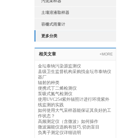
污泥采样器
土壤溶液取样器
容栅式雨量计
更多分类
相关文章
+MORE
金坛泰纳污染源监测仪
县级卫生监督机构采购找金坛市泰纳仪
器厂
辐射的种类
便携式丁二烯检测仪
泵吸式氮气检测仪
使用UVC254紫外辐照计进行环境紫外
线监测的实践
如何使用大气采样器能保证其良好的工
作状态？
高频测定仪（含微波）如何操作
微波漏能仪选购有技巧,切勿盲目
负离子测定仪详细说明