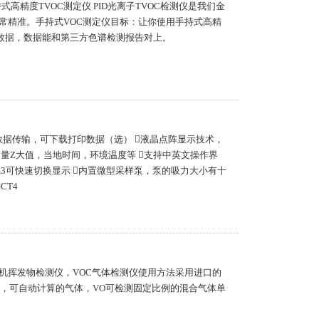
高精度TVOC测定仪 PID光离子TVOC检测仪是我们金
常精准。手持式VOC测定仪目标：让你使用手持式高精
实数据，数据能和第三方色谱检测报告对上。
高速数据传输，可下载打印数据（选） 液晶点阵显示技术，
量Z大值，当地时间，环境温度等 支持中英文操作界
/m3可快速切换显示 内置微型采样泵，泵的吸力大小有十
CT4
C有机挥发物检测仪，VOC气体检测仪使用方法采用进口的
系数，可自动计算的气体，VO可检测固定比例的混合气体单