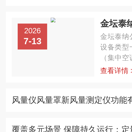
2026
金坛泰纳
7-13
设备类型
（集中空
管+微压
查看详情 
风管断面
速，结合风.
风量仪风量罩新风量测定仪功能