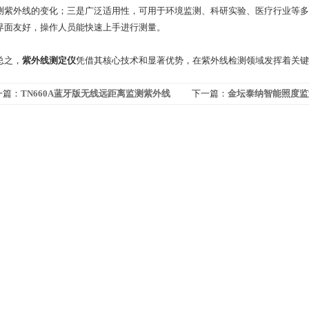
测紫外线的变化；三是广泛适用性，可用于环境监测、科研实验、医疗行业等多
界面友好，操作人员能快速上手进行测量。
之，
紫外线测定仪
凭借其核心技术和显著优势，在紫外线检测领域发挥着关键
一篇：
TN660A蓝牙版无线远距离监测紫外线
下一篇：
金坛泰纳智能照度监
度的特点
用术语说明