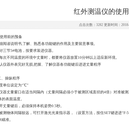
红外测温仪的使用
点击次数：3282 更新时间：2018-0
使用前的预备
1仔细阅读说明书,了解、熟悉各功能键的作用及主要留意事项。
2备好三节5#电池，按要求装进仪器。
3在每次不同温度的环境中丈量时，都要将仪器放置10分钟以上适应新环境。
4确认仪器外表完好无损,把握、了解仪器各功能键后进进丈量程序
、操纵程序
温度单位设定为“℃”
2将仪器丈量窗口在适当间隔内（丈量间隔必须小于被测区域直径的4倍）对准被测
体的表面温度。
3松开丈量键后，必须保持本机姿势0.5秒。
4如被测物体间隔较远，可打开激光光束指示器，（设置方法，按住SET键进进“F-5
来瞄准。