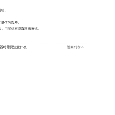
眼睛。
丈量值的误差。
后，用湿棉布或湿软布擦试。
器时需要注意什么
返回列表>>