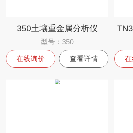
350土壤重金属分析仪
TN
型号：350
在线询价
查看详情
在