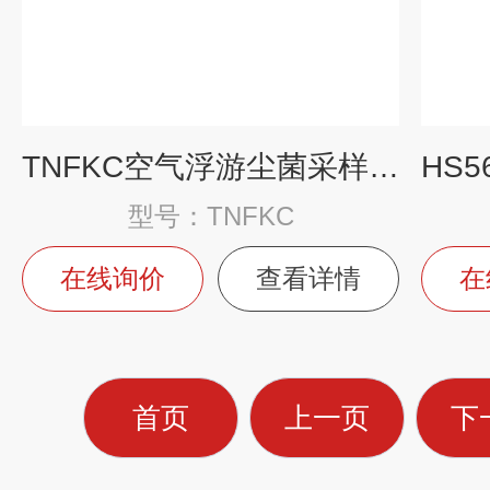
TNFKC空气浮游尘菌采样设备厂家
型号：TNFKC
在线询价
查看详情
在
首页
上一页
下