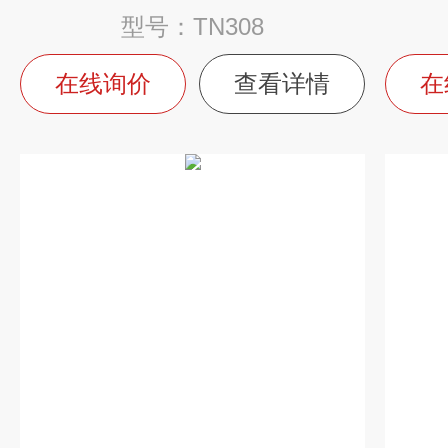
型号：TN308
在线询价
查看详情
在