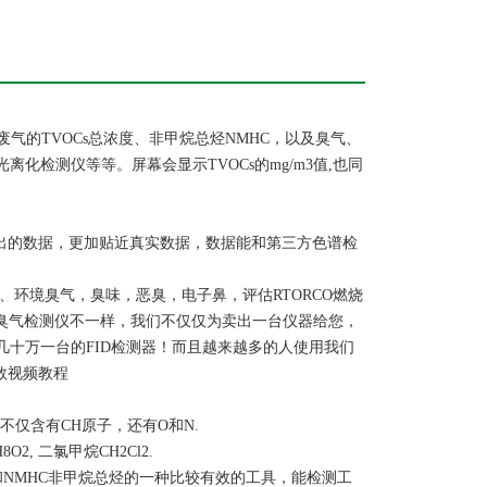
气的TVOCs总浓度、非甲烷总烃NMHC，以及臭气、
检测仪等等。屏幕会显示TVOCs的mg/m3值,也同
测出的数据，更加贴近真实数据，数据能和第三方色谱检
环境臭气，臭味，恶臭，电子鼻，评估RTORCO燃烧
型臭气检测仪不一样，我们不仅仅为卖出一台仪器给您，
十万一台的FID检测器！而且越来越多的人使用我们
数视频教程
不仅含有CH原子，还有O和N.
, 二氯甲烷CH2Cl2.
s和NMHC非甲烷总烃的一种比较有效的工具，能检测工