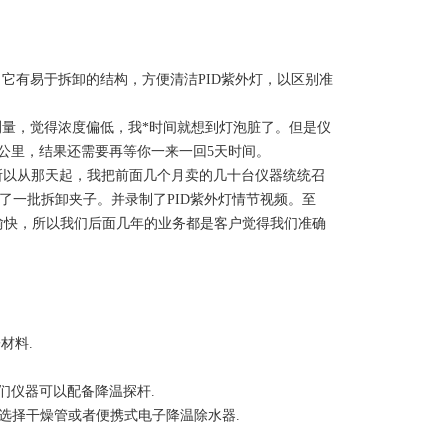
它有易于拆卸的结构，方便清洁PID紫外灯，以区别准
测量，觉得浓度偏低，我*时间就想到灯泡脏了。但是仪
多公里，结果还需要再等你一来一回5天时间。
以从那天起，我把前面几个月卖的几十台仪器统统召
买了一批拆卸夹子。并录制了PID紫外灯情节视频。至
愉快，所以我们后面几年的业务都是客户觉得我们准确
材料.
我们仪器可以配备降温探杆.
可以选择干燥管或者便携式电子降温除水器.