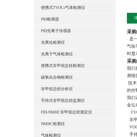
便携式TVOCs气体检测仪
PID检测器
PID光离子传感器
采购
是
光离化检测仪
气味
时显
光离子气体检测仪
采购
便携式非甲烷总烃检测仪
我们
测报
碳氢化合物检测仪
技术
非甲烷总烃分析仪
的控
我们
手持式非甲烷总烃监测仪
金坛
FID-NMHC非甲烷总烃测定仪
TV
非甲
NMHC检测仪
VOC
手持
气味检测仪