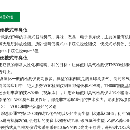
详细介绍
便携式寻臭仪
一款质保3年的手持式智能臭气，臭味，恶臭，电子鼻系统，主要测量有机废
等无组织排放检测。所以也叫便携式非甲烷总烃检测仪、便携式寻臭仪、光离化
示非甲烷总烃mg/m3值.
便携式寻臭仪
把它做的非常人性化和精确。我的目标：让你使用臭气检测仪TN800检
告对上。
含量比一般的检测仪要高很多。典型的案例就是测量印刷废气、制药废气、
制等等应用中，绝大多数VOC检测仪测量都偏低和不准确。TN800智能
还会用丰富的技术经验（视频库），让您正确使用臭气检测仪让它不输给几
泰纳的TN800臭气检测仪后，都是非常感叹我们的技术实力。彩页招标参
OC， VOCs和非甲烷总烃的区别:
烷总烃通常指C2~C8的碳氢化合物以及烃类衍生物, 比如苯C6H6；衍生物
s是有机挥发物, 会包括的更多,比如有碳氢氧 碳氢氯等类型. 乙酸乙酯C4H8O2
便携式臭气检测仪通常采用采用10.6eV的PID光离子原理，是检测VOC