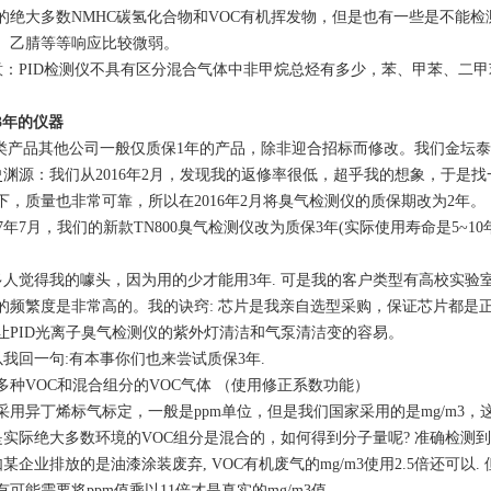
的绝大多数NMHC碳氢化合物和VOC有机挥发物，但是也有一些是不能检测
、乙腈等等响应比较微弱。
：PID检测仪不具有区分混合气体中非甲烷总烃有多少，苯、甲苯、二甲
3年的仪器
产品其他公司一般仅质保1年的产品，除非迎合招标而修改。我们金坛泰
渊源：我们从2016年2月，发现我的返修率很低，超乎我的想象，于是
下，质量也非常可靠，所以在2016年2月将臭气检测仪的质保期改为2年。
17年7月，我们的新款TN800臭气检测仪改为质保3年(实际使用寿命是5~10
人觉得我的噱头，因为用的少才能用3年. 可是我的客户类型有高校实验室（
的频繁度是非常高的。我的诀窍: 芯片是我亲自选型采购，保证芯片都是
让PID光离子臭气检测仪的紫外灯清洁和气泵清洁变的容易。
我回一句:有本事你们也来尝试质保3年.
多种VOC和混合组分的VOC气体 （使用修正系数功能）
采用异丁烯标气标定，一般是ppm单位，但是我们国家采用的是mg/m3，这里有个转
实际绝大多数环境的VOC组分是混合的，如何得到分子量呢? 准确检测
某企业排放的是油漆涂装废弃, VOC有机废气的mg/m3使用2.5倍还可以
有可能需要将ppm值乘以11倍才是真实的mg/m3值.