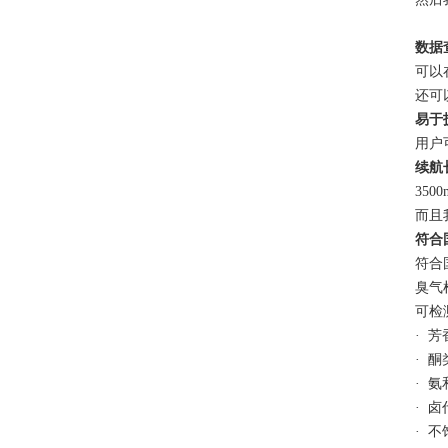
数据
可以
还可
易于
用户
续航
35
而且
符合
符合
臭气
可检
· 
· 
· 
· 
· 