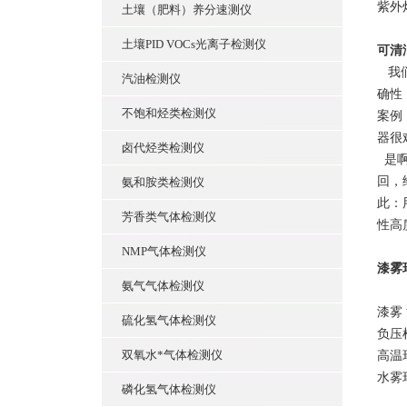
紫外灯
土壤（肥料）养分速测仪
土壤PID VOCs光离子检测仪
可清
我们
汽油检测仪
确性
不饱和烃类检测仪
案例
器很
卤代烃类检测仪
是啊
回，
氨和胺类检测仪
此：
芳香类气体检测仪
性高
NMP气体检测仪
漆雾
氨气气体检测仪
漆雾
硫化氢气体检测仪
负压
双氧水*气体检测仪
高温
水雾
磷化氢气体检测仪