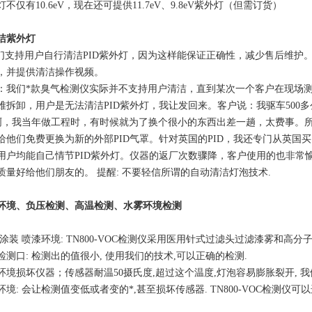
不仅有10.6eV，现在还可提供11.7eV、9.8eV紫外灯（但需订货）
洁紫外灯
支持用户自行清洁PID紫外灯，因为这样能保证正确性，减少售后维护。
，并提供清洁操作视频。
：我们*款臭气检测仪实际并不支持用户清洁，直到某次一个客户在现场
难拆卸，用户是无法清洁PID紫外灯，我让发回来。客户说：我驱车500
，我当年做工程时，有时候就为了换个很小的东西出差一趟，太费事。所
给他们免费更换为新的外部PID气罩。针对英国的PID，我还专门从英国
用户均能自己情节PID紫外灯。仪器的返厂次数骤降，客户使用的也非常
质量好给他们朋友的。 提醒: 不要轻信所谓的自动清洁灯泡技术.
环境、负压检测、高温检测、水雾环境检测
 涂装 喷漆环境: TN800-VOC检测仪采用医用针式过滤头过滤漆雾和高分子
检测口: 检测出的值很小, 使用我们的技术,可以正确的检测.
环境损坏仪器；传感器耐温50摄氏度,超过这个温度,灯泡容易膨胀裂开, 
环境: 会让检测值变低或者变的*,甚至损坏传感器. TN800-VOC检测仪