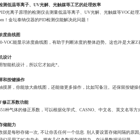
检测低温等离子、UV光解、光触媒等工艺的处理效率
PID光离子原理的检测仪去测量低温等离子、UV光解、光触媒等VOC处理
0ppm！金坛泰纳仪器的PID检测仪能解决此问题！
浓度曲线图
800-VOC能显示浓度曲线图，有助于判断浓度的整体趋势。这也许是大家
机设计
用智能机设计，所以它才如此*。
屏和按键操作
触摸屏，你能放大曲线图，还能做更多操作，比如写备注。还保留按键操
CF修正系数功能
451种气体的修正系数，可以根据化学式、CASNO、中文名、英文名等方
存储能力
数据是每秒存储一次, 不让你丢任何一个信息. 别人要设置存储间隔的原因
我们采用了8G内存卡，拥有几亿条数据存储能力。存计量数据没问题.