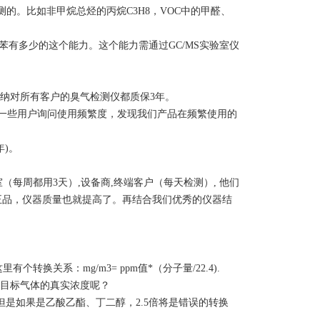
的。比如非甲烷总烃的丙烷C3H8，VOC中的甲醛、
苯有多少的这个能力。这个能力需通过GC/MS实验室仪
纳对所有客户的臭气检测仪都质保3年。
找一些用户询问使用频繁度，发现我们产品在频繁使用的
年)。
每周都用3天）,设备商,终端客户（每天检测）, 他们
正品，仪器质量也就提高了。再结合我们优秀的仪器结
换关系：mg/m3= ppm值*（分子量/22.4).
到目标气体的真实浓度呢？
. 但是如果是乙酸乙酯、丁二醇，2.5倍将是错误的转换