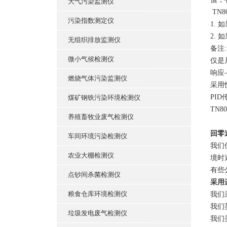
大气污染监测仪
TN
污染指数测定仪
1.
2.
无组织排放监测仪
备注
微小气候检测仪
仅是
响应
燃烧气体污染监测仪
采用
PI
煤矿钢铁污染环境检测仪
TN
养殖畜牧业废气检测仪
回零
车间环境污染检测仪
我们
农业大棚检测仪
境时
有些
点钞间杀菌检测仪
采用
粮食仓库环境检测仪
我们
我们
垃圾发电废气检测仪
我们