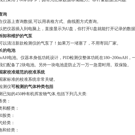
查询
在仪器上查询数据,可以用表格方式、曲线图方式查询。
以把仪器插入到电脑上，直接显示为U盘，你打开U盘就能打开记录的数据，
拆卸和维护的气泵
可以清洁新款检测仪的气泵了！如果万一堵塞了，不用寄回厂家。
长的电池
00mAH电池。仪器本身低功耗设计，PID检测仪整体功耗在180~200mA
我们配备了2块电池。另外一块电池是防止万一万一急需时用。双保险。
国家校准规范的校准系统
国家标准的校准系统非常关键。
检测仪
可检测的气体种类包括
测已知的450种有机挥发物气体,包括下列几大类:
芳香类：
酮类和醛类：
氨和胺类：
卤代烃类：
不饱和烃类：