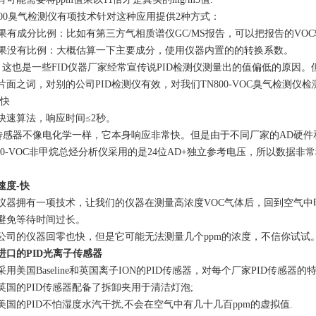
800臭气检测仪有项技术针对这种应用提供2种方式：
 如果有成分比例：比如有第三方气相质谱仪GC/MS报告，可以把报告的V
 如果没有比例：大概估算一下主要成分，使用仪器内置的的转换系数。
: 这也是一些FID仪器厂家经常宣传说PID检测仪测量出的值偏低的原
片面之词，对别的公司PID检测仪有效，对我们TN800-VOC臭气检测仪
-快
快速算法，响应时间≤2秒。
D传感器不像电化学一样，它本身响应非常快。但是由于不同厂家的AD硬
800-VOC非甲烷总烃分析仪采用的是24位AD+独立参考电压，所以数据
速度-快
仪器拥有一项技术，让我们的仪器在测量高浓度VOC气体后，回到空气中
避免等待时间过长。
公司的仪器回零也快，但是它可能无法测量几个ppm的浓度，不信你试试
进口的PID光离子传感器
采用美国Baseline和英国离子ION的PID传感器，对每个厂家PID传感器
英国的PID传感器配备了拆卸夹用于清洁灯泡;
美国的PID不怕湿度水汽干扰,不会在空气中有几十几百ppm的虚拟值.