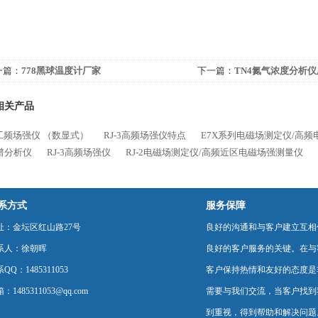
一篇：
778黑球温度计厂家
下一篇：
TN4氮气浓度分析仪
相关产品
5工频场强仪 （数显式）
RJ-3高频场强仪特点
E7X系列电磁场测定仪/高
谱分析仪
RJ-3高频场强仪
RJ-2电磁场测定仪/高频近区电磁场强测量仪
系方式
服务保障
址：金坛区红山路27号
良好的沟通和与客户建立互相
系人：徐朝晖
良好的客户服务的关键。在与
QQ：1485311053
客户保持热情和友好的态度是
：1485311053@qq.com
需要与我们交流，当客户找到
到重视，得到帮助和解决问题