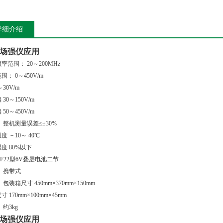
详细介绍
场强仪应用
率范围： 20～200MHz
围： 0～450V/m
～30V/m
30～150V/m
50～450V/m
 整机测量误差≤±30%
度 －10～ 40℃
度 80%以下
4F22型6V叠层电池二节
 携带式
 包装箱尺寸 450mm×370mm×150mm
 170mm×100mm×45mm
 约3kg
场强仪应用