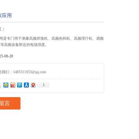
仪应用
述：
用是专门用于测量高频焊接机、高频热和机、高频理疗机、调频
射等高频设备附近的电场强度。
-08-28
们：1485311053@qq.com
1
：
留言