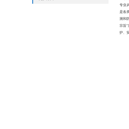
专业
是各
测和
宗旨
护、