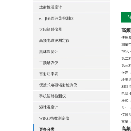
放射性活度计
α、β表面污染检测仪
太阳辐射仪器
高频
使用频
高频电磁波测定仪
测量范
黑球温度计
*档 0
第二档 
工频场强仪
第三档 
误差：
雷射功率表
环境温
便携式电磁辐射检测仪
相对湿
电源 
手机辐射检测仪
样式：
湿球温度计
尺寸：
仪器尺寸
WBGT指数测定仪
重量：
高频
更多分类