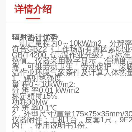
详情介绍
辐射热计优势
，测定量程为
0
～
10kW/m2
，分辨
符合
GBZ2
《工作场所有害因素职业
GB/T4200
《高温作业分级》等标准
热值。仪器采用数字显示，准确度
靠，可供劳动卫生、劳动保护、采
温作业环境气象条件及计算人体热
1
．辐射热强度
量
程
0
～
10kW/m2;
分
辨
率
0.01 kW/m2
标定精度
±5%
功耗
30Mw
分
辨
率
0.1
℃
2
．外型尺寸
/
重量
175×75×
35mm
/
3
仪器附件：主机
1
台，皮套
1
只，
9F
内），使用说明书
1
份。