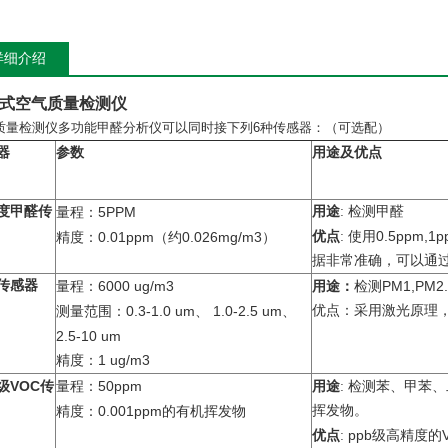
详细介绍
式空气质量检测仪
质量检测仪多功能甲醛分析仪
可以同时接下列
6
种传感器：（可选配）
器
参数
用途及优点
度甲醛传
5PPM
用途
:
检测甲醛
量程：
0.5ppm,1p
0.01ppm
0.026mg/m3
优点
:
使用
精度：
（约
）
据非常准确，可以通
传感器
6000 ug/m3
PM1,PM2.
量程：
用途：
检测
0.3-1.0 um
1.0-2.5 um
优点：采用激光原理
测量范围：
、
、
2.5-10 um
1 ug/m3
精度：
VOC
50ppm
级
传
量程：
用途
:
检测苯、甲苯、
0.001ppm
挥发物。
精度：
的有机挥发物
ppb
优点
:
级高精度的