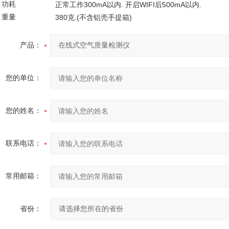
功耗
300mA
.
WIFI
500mA
.
正常工作
以内
开启
后
以内
重量
380
.(
)
克
不含铝壳手提箱
产品：
您的单位：
您的姓名：
联系电话：
常用邮箱：
省份：