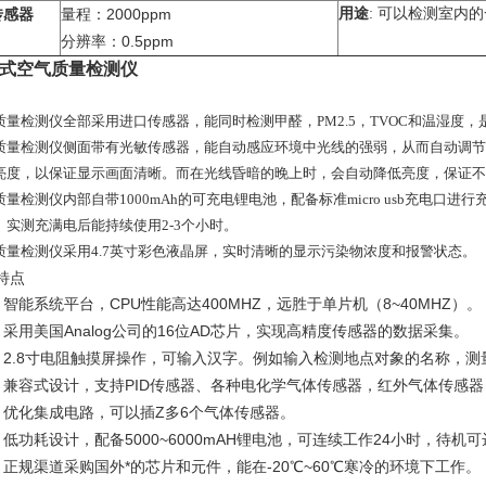
2000ppm
用途
:
可以检测室内的
传感器
量程：
0.5ppm
分辨率：
式空气质量检测仪
质量检测仪全部采用进口传感器，能同时检测甲醛，PM2.5，TVOC和温湿度
质量检测仪侧面带有光敏传感器，能自动感应环境中光线的强弱，从而自动调节
亮度，以保证显示画面清晰。而在光线昏暗的晚上时，会自动降低亮度，保证不
质量检测仪内部自带1000mAh的可充电锂电池，配备标准micro usb充电
。实测充满电后能持续使用2-3个小时。
质量检测仪采用4.7英寸彩色液晶屏，实时清晰的显示污染物浓度和报警状态。
特点
智能系统平台，CPU性能高达400MHZ，远胜于单片机（8~40MHZ）。
l
采用美国Analog公司的16位AD芯片，实现高精度传感器的数据采集。
l
2.8
寸电阻触摸屏操作，可输入汉字。例如输入检测地点对象的名称，测
l
兼容式设计，支持PID传感器、各种电化学气体传感器，红外气体传感器，
l
优化集成电路，可以插Z多6个气体传感器。
l
低功耗设计，配备5000~6000mAH锂电池，可连续工作24小时，待机可
l
正规渠道采购国外*的芯片和元件，能在-20℃~60℃寒冷的环境下工作。
l