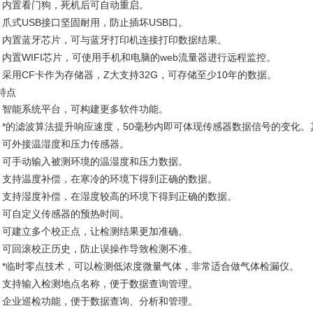
内置看门狗，死机后可自动重启。
l
爪式USB接口坚固耐用，防止插坏USB口。
l
内置蓝牙芯片，可与蓝牙打印机连接打印数据结果。
l
内置WIFI芯片，可使用手机和电脑的web流量器进行远程监控。
l
采用CF卡作为存储器，Z大支持32G，可存储至少10年的数据。
l
特点
智能系统平台，可构建更多软件功能。
l
*的滤波算法提升响应速度，50毫秒内即可体现传感器数据信号的变化。其
l
可外接温湿度和压力传感器。
l
可手动输入被测环境的温湿度和压力数据。
l
支持温度补偿，在寒冷的环境下得到正确的数据。
l
支持湿度补偿，在湿度较高的环境下得到正确的数据。
l
可自定义传感器的预热时间。
l
可建立多个校正点，让检测结果更加准确。
l
可回滚校正历史，防止误操作导致检测不准。
l
*临时零点技术，可以检测低浓度微量气体，非常适合做气体检漏仪。
l
支持输入检测地点名称，便于数据查询管理。
l
企业巡检功能，便于数据查询、分析和管理。
l