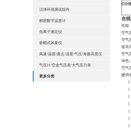
CO
洁净环境测试组件
在线
精密数字温度计
性能
负离子测定仪
空气
空气
套帽式风量仪
提高
空气
风速/温度/露点/湿度/气压/海拨高度仪
绿色
气压计/空盒气压表/大气压力表
空气
硬件
更多分类