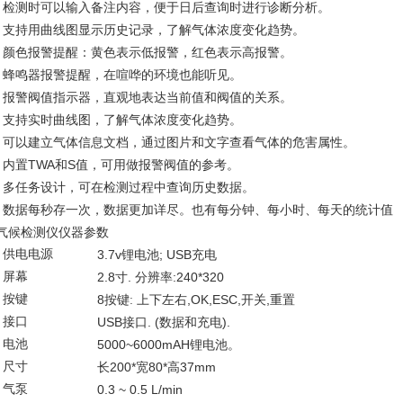
检测时可以输入备注内容，便于日后查询时进行诊断分析。
l
支持用曲线图显示历史记录，了解气体浓度变化趋势。
l
颜色报警提醒：黄色表示低报警，红色表示高报警。
l
蜂鸣器报警提醒，在喧哗的环境也能听见。
l
报警阀值指示器，直观地表达当前值和阀值的关系。
l
支持实时曲线图，了解气体浓度变化趋势。
l
可以建立气体信息文档，通过图片和文字查看气体的危害属性。
l
内置TWA和S值，可用做报警阀值的参考。
l
多任务设计，可在检测过程中查询历史数据。
l
数据每秒存一次，数据更加详尽。也有每分钟、每小时、每天的统计值
l
仪器参数
气候检测仪
供电电源
3.7v
; USB
锂电池
充电
屏幕
2.8
.
:240*320
寸
分辨率
按键
8
,OK,ESC,
,
按键
:
上下左右
开关
重置
接口
USB
. (
).
接口
数据和充电
电池
5000~6000mAH
锂电池。
尺寸
200*
80*
37mm
长
宽
高
气泵
0.3 ~ 0.5 L/min