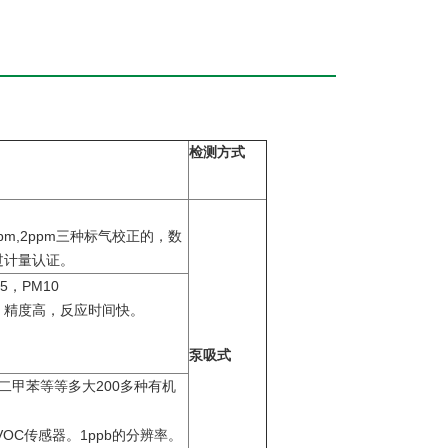
检测方式
pm,2ppm
三种标气校正的，数
过计量认证。
5
PM10
，
，精度高，反应时间快。
泵吸式
200
二甲苯等等多大
多种有机
VOC
1ppb
传感器。
的分辨率。