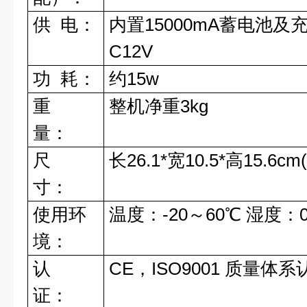
供
电：
内置
15000mA
蓄电池及
C12V
功
耗：
约
15w
重
整机净重
3kg
量：
尺
长
26.1*
宽
10.5*
高
15.6cm(
寸：
使用环
温度：
-20
～
60
℃ 湿度：
境：
认
CE
，
ISO9001
质量体系
证：