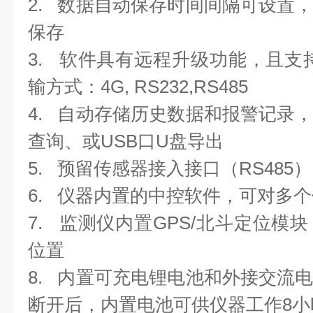
2.
数据自动保存时间间隔可设置
保存
3.
软件具有远程升级功能，且支
输方式：
4G, RS232,RS485
4.
自动存储历史数据和报警记录
查询、或
USB
口
U
盘导出
5.
预留传感器接入接口（
RS485
）
6.
仪器内置的中控软件，可对多个
7.
监测仪内置
GPS/
北斗定位模块
位置
8.
内置可充电锂电池和外接交流
断开后，内置电池可供仪器工作
8
小