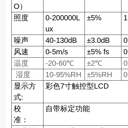
O
）
照度
0-200000L
±
5%
1
ux
噪声
40-130dB
±
3.0dB
0
风速
0-5m/s
±
5% fs
0
温度
-20-60
℃
±
2
℃
0
湿度
10-95%RH
±
5%RH
0
显示方
彩色
7
寸触控型
LCD
式
:
校
自带标定功能
准：