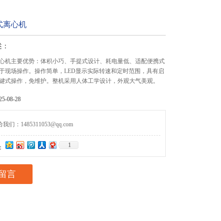
式离心机
述：
心机主要优势：体积小巧、手提式设计、耗电量低、适配便携式
于现场操作。操作简单，LED显示实际转速和定时范围，具有启
键式操作，免维护。整机采用人体工学设计，外观大气美观。
-08-28
们：1485311053@qq.com
1
：
留言