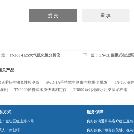
一篇：
TN306-H2S大气硫化氢分析仪
下一篇：
TN-CL便携式抽滤泵
相关产品
-1A手持生物毒性检测仪
SWD-1A手持式生物毒性检测仪 批发
TN-150
滤器)
TN2000便携式水质快速测定仪
TN800系列地表水污染源采样器
系方式
服务保障
址：金坛区红山路27号
良好的沟通和与客户建立互相
系人：徐朝晖
良好的客户服务的关键。在与