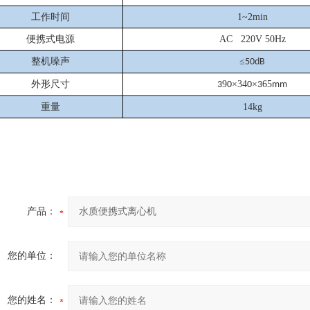
工作时间
1~2min
便携式电源
AC 220V 50Hz
整机噪声
≤
50dB
外形尺寸
9
×
34
×
65
3
0
0
3
mm
重量
14kg
产品：
您的单位：
您的姓名：