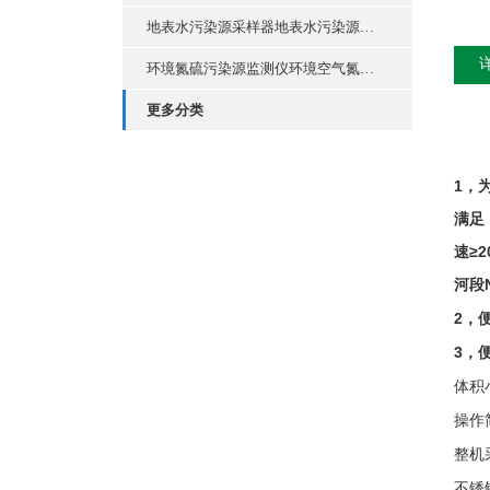
地表水污染源采样器地表水污染源现场采样套装
环境氮硫污染源监测仪环境空气氮硫污染分析套装
更多分类
1
，
满足
速≥
2
河段
2
，
3
，
体积
操作
整机
不锈