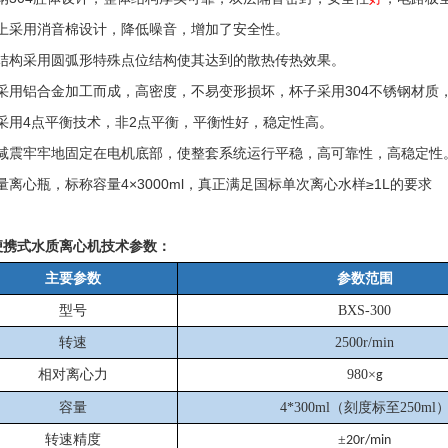
上采用消音棉设计，降低噪音，增加了安全性。
结构采用圆弧形特殊点位结构使其达到的散热传热效果。
采用铝合金加工而成，高密度，不易变形损坏，杯子采用
304
不锈钢材质
采用
4
点平衡技术，非
2
点平衡，平衡性好，稳定性高。
减震牢牢地固定在电机底部，使整套系统运行平稳，高可靠性，高稳定性
量离心瓶，标称容量
4
×
3000ml
，真正满足国标单次离心水样≥
1L
的要求
便携式水质离心机技术参数：
主要参数
参数范围
型号
BXS-300
转速
2500r/min
相对离心力
980
×
g
容量
4*300ml
（刻度标至
250ml
转速精度
±
20r/min