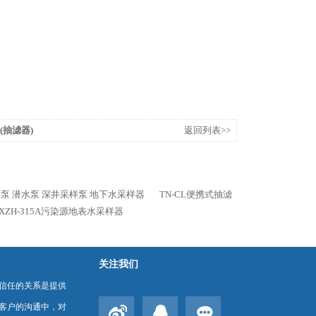
(抽滤器)
返回列表>>
洗井泵 潜水泵 深井采样泵 地下水采样器
TN-CL便携式抽滤
XZH-315A污染源地表水采样器
关注我们
信任的关系是提供
客户的沟通中，对