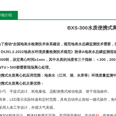
详细介绍
BXS-300水质
便携式
为了推动*全国地表水检测技术体系建设，规范地表水总磷监测技术需要，
《
HJ91.2-2022
地表水环境质量检测技术规范》附录
A
地表水总磷监测现
000
转，设定离心时间≥
1min
，其中水质的浊度有三个指标：＜
200
，
200
NTU
＞
500
都需要现场离心处理。
便携式水质离心机应用范围：地表水（江河、湖、水库等）环境质量监测
便携式水质离心机主要优势：
小巧、手提式设计、耗电量低、适配便携式移动电源、便于现场操作。
简单，
LED
显示实际转速和定时范围，具有启动停止按钮一键式操作，免
采用人体工学设计，外观大气美观。
钢
304
腔体设计，整体结构厚实可靠，双层隔音密封，安全性
好
，电路板