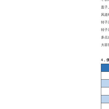
盖子
风道
转子
转子
多点
大容
4
，