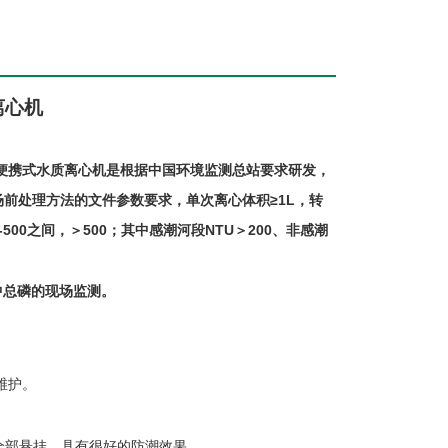
离心机
便携式水质离心机是根据中国环境监测总站要求研发，
场前处理方法的文件参数要求，单次离心体积≥
1L
，转
-500
之间，＞
500
；其中感潮河段
NTU
＞
200
、非感潮
中总磷的现场监测。
维护。
全部悬挂，具有很好的防潮效果。