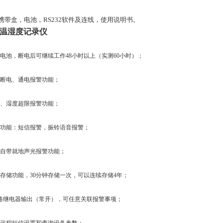
 携带盒，电池，RS232软件及连线，使用说明书。
温湿度记录仪
置电池，断电后可继续工作48小时以上（实测60小时）；
电断电、通电报警功能；
度、湿度超限报警功能；
报警功能：短信报警，振铃语音报警；
备自带就地声光报警功能；
据存储功能，30分钟存储一次，可以连续存储4年；
带2路继电器输出（常开），可任意关联报警事项；