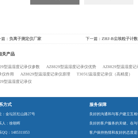
一篇：
负离子测定仪厂家
下一篇：
ZHJ-B尘埃粒子计
相关产品
829型温湿度记录仪参数
AZ8829型温湿度记录仪优势
AZ8829型温湿度
录仪作用
AZ8829型温湿度记录仪原理
T305U温湿度记录仪（高精度）
829型温湿度记录仪
系方式
服务保障
址：金坛区红山路27号
良好的沟通和与客户建立互相
系人：徐朝晖
良好的客户服务的关键。在与
QQ：1485311053
客户保持热情和友好的态度是