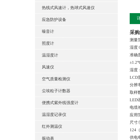
热线式风速计，热球式风速仪
应急防护设备
噪音计
采购
测量范围
照度计
湿度 
准确度
温湿度计
±1.
风速仪
湿度：
LCD
空气质量检测仪
分辨率
尘埃粒子计数器
取样数
LE
便携式紫外线强度计
电缆长
温湿度记录仪
应用范
尺寸/
红外测温仪
124
供电电
振动表