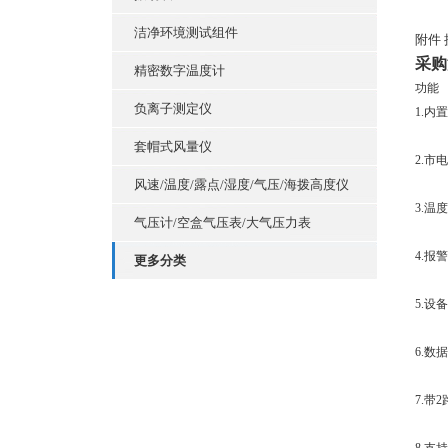
洁净环境测试组件
附件
采购
精密数字温度计
功能
负离子测定仪
1.内
套帽式风量仪
2.市
风速/温度/露点/湿度/气压/海拨高度仪
3.温
气压计/空盒气压表/大气压力表
4.
更多分类
5.设
6.数
7.