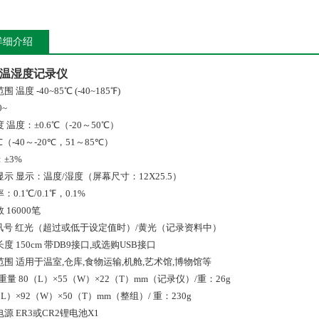
详细介绍
温湿度记录仪
 温度 -40~85℃ (-40~185℉)
0~
 温度：±0.6℃（-20～50℃）
2℃（-40～-20℃，51～85℃）
±3%
显示 显示：温度/湿度（屏幕尺寸：12X25.5）
：0.1℃/0.1℉，0.1%
 16000笔
D讯号 红光（超过或低于设定值时）/黄光（记录资料中）
度 150cm 带DB9接口,或选购USB接口
围 适用于温室,仓库,食物运输,机舱,艺术馆,博物馆等
重量 80（L）×55（W）×22（T）mm（记录仪）/重：26g
（L）×92（W）×50（T）mm（整组）/ 重：230g
源 ER3或CR2锂电池X1