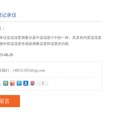
度记录仪
述：
录仪是温湿度测量仪器中温湿度计中的一种。其具有内置温湿度
接外部温湿度传感器测量温度和湿度的功能
-08-28
们：1485311053@qq.com
1
：
留言