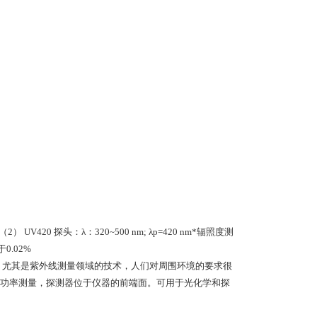
） UV420 探头：λ：320~500 nm; λp=420 nm*辐照度测
于0.02%
，尤其是紫外线测量领域的技术，人们对周围环境的要求很
功率测量，探测器位于仪器的前端面。可用于光化学和探