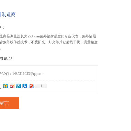
计制造商
述：
造商是测量波长为253.7nm紫外辐射强度的专业仪表，紫外辐照
管紫外线传感技术，不受阳光、灯光等其它射线干扰，测量精度
。
-08-28
们：1485311053@qq.com
1
：
留言