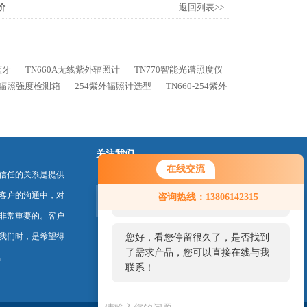
价
返回列表>>
蓝牙
TN660A无线紫外辐照计
TN770智能光谱照度仪
紫外线辐照强度检测箱
254紫外辐照计选型
TN660-254紫外
关注我们
在线交流
信任的关系是提供
您好！欢迎前来咨询，很高兴为您
客户的沟通中，对
咨询热线：13806142315
服务，请问您要咨询什么问题呢？
非常重要的。客户
我们时，是希望得
您好，看您停留很久了，是否找到
了需求产品，您可以直接在线与我
。
联系！