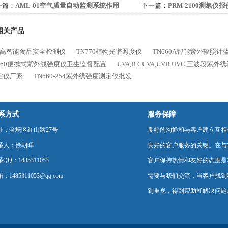
一篇：
AML-01空气质量自动监测系统作用
下一篇：
PRM-2100测氡仪报
相关产品
24高智能食品安全检测仪
TN770植物光谱照度仪
TN660A智能紫外辐照计
660便携式紫外线强度仪卫生监督配置
UVA,B.CUVA,UVB.UVC,三波段
定仪厂家
TN660-254紫外线强度测定仪批发
系方式
服务保障
址：金坛区红山路27号
良好的沟通和与客户建立互相
系人：徐朝晖
良好的客户服务的关键。在与
QQ：1485311053
客户保持热情和友好的态度是
：1485311053@qq.com
需要与我们交流，当客户找到
到重视，得到帮助和解决问题