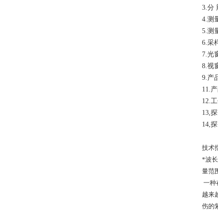
3.
分 
4.
测量
5.
测
6.
采
7.
光
8.
视窗
9.
产品
11.
产
12.
工
13,
探
14,
探
技术
*波长
量范围
一种
越来
伤的