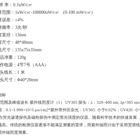
辨 率：0.1uW/c㎡
范围：1uW/c㎡-100000uW/c㎡
(0-100
mW/c
㎡)
量误差：±4%
样频率：3次/秒
窗直径：13mm
尺寸：48*48mm
尺寸：135x75x35mm
品净重：120g
作电源：4节7号（AAA）
头线长：1 米
头尺寸：Φ40*20mm
指标
范围及峰值波长:紫外线照度计（1） UV365 探头：λ：320~400 nm; λp=365 nm（2
：0.1~1.999×10^5 μw/cm2*紫外带外区杂光：UV365: 小于0.02%；UV420: 小
在荧光渗透探伤及磁粉探伤中测定黑光强度的仪器。随着科学技术的快速发展
越高。传统的检测仪器逐渐不能满足测量的需求，而紫外辐照计由于采用宽谱线
紫外辐照度测量。