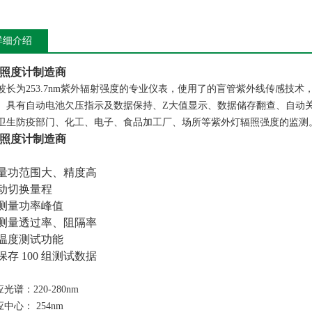
详细介绍
照度计制造商
波长为253.7nm紫外辐射强度的专业仪表，使用了的盲管紫外线传感技
。具有自动电池欠压指示及数据保持、Z大值显示、数据储存翻查、自动
卫生防疫部门、化工、电子、食品加工厂、场所等紫外灯辐照强度的监测
照度计制造商
量功范围大、精度高
动切换量程
测量功率峰值
测量透过率、阻隔率
温度测试功能
保存 100 组测试数据
光谱：220-280nm
应中心：
254nm