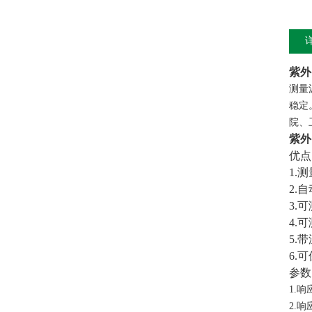
紫外
测量
稳定
院、
紫外
优点
1.
测
2.
自
3.
可
4.
可
5.
带
6.
可
参数
1.
响应
2.
响